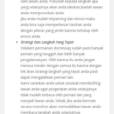
oleh lawan anda. Fokuslah kepada langkah apa
yang selanjutnya akan anda lakukan,biarlah lawan
anda memprovokasi anda.
Jika anda mudah terpancing dan emosi maka
anda bisa saja memperbesar taruhan anda
dengan pikiran yang jernih karena tertutup oleh
emosi anda.
Strategi Dan Langkah Yang Tepat
Didalam permainan dominoqq sudah pasti banyak
pemain yang tangguh dan lebih banyak
pengalamanyan. Oleh karena itu anda jangan
merasa minder dengan semua itu karena dengan
trik dran strategi langkah yang tepat anda pasti
dapat mengalahkan pemain lain.
Kami sarankan anda untuk sesekali membluffing
lawan anda agar pergerakan anda selanjutnya
tidak mudah terbaca oleh pemain lain yang
menjadi lawan anda. Sebab jika anda bermain
secara monoton akan memudahkan lawan anda
membaca langkah anda selanjutnya.