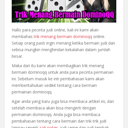
Hallo para pecinta judi online, kali ini kami akan
membahas
trik menang bermain dominoqq
online.
Setiap orang pasti ingin menang ketika bermain judi dan
sebisa mungkin menghindari kekalahan dalam jumlah
besar.
Maka dari itu kami akan membagikan trik menang
bermain dominoqq untuk anda para pecinta permainan
ini. Sebelum masuk ke inti pembahasan kami akan
memberitahukan sedikit tentang cara bermain
permainan dominoqq.
Agar anda yang baru juga bisa membaca artikel ini, dan
setelah membaca akan bisa mengerti dengan
permainan dominoqq. Anda juga bisa membaca
pembahasan tentang cara bermain dan trik-trik judi
lainnay seperti
judi poker
, judi ceme dan judi tembak