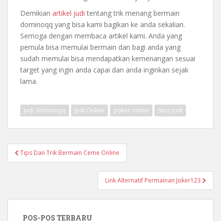
Demikian
artikel judi
tentang trik menang bermain
dominoqq yang bisa kami bagikan ke anda sekalian.
Semoga dengan membaca artikel kami. Anda yang
pemula bisa memulai bermain dan bagi anda yang
sudah memulai bisa mendapatkan kemenangan sesuai
target yang ingin anda capai dan anda inginkan sejak
lama.
judi dominoqq
Judi Online
poker online
Situs Judi
Navigasi
Tips Dan Trik Bermain Ceme Online
pos
Link Alternatif Permainan Joker123
POS-POS TERBARU