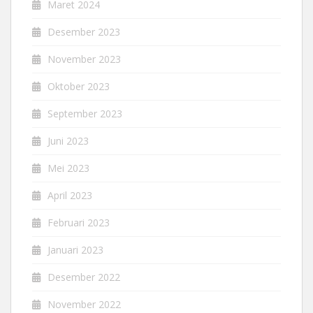
Maret 2024
Desember 2023
November 2023
Oktober 2023
September 2023
Juni 2023
Mei 2023
April 2023
Februari 2023
Januari 2023
Desember 2022
November 2022