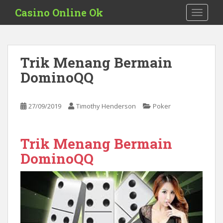
S
Casino Online Ok
TOGGLE
k
i
p
t
Trik Menang Bermain
o
DominoQQ
m
a
i
27/09/2019
Timothy Henderson
Poker
n
c
o
Trik Menang Bermain
n
t
DominoQQ
e
n
t