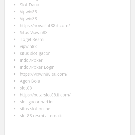
Slot Dana
Vipwin88
Vipwin88
https://novaslot88.it.com/
Situs Vipwin88
Togel Resmi
vipwin88
situs slot gacor
Indo7Poker
Indo7Poker Login
https://vipwin88.eu.com/
Agen Bola
slot88
https://putarslot88.it.com/
slot gacor hari ini
situs slot online
slot88 resmi alternatif