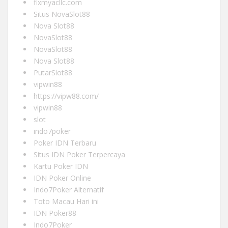
fixmyacllc.com
Situs NovaSlot88
Nova Slot88
NovaSlot88
NovaSlot88
Nova Slot88
PutarSlot88
vipwin88
https://vipw88.com/
vipwin88
slot
indo7poker
Poker IDN Terbaru
Situs IDN Poker Terpercaya
Kartu Poker IDN
IDN Poker Online
Indo7Poker Alternatif
Toto Macau Hari ini
IDN Poker88
Indo7Poker