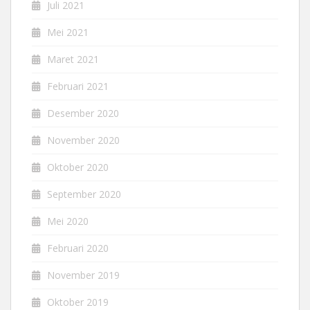
Juli 2021
Mei 2021
Maret 2021
Februari 2021
Desember 2020
November 2020
Oktober 2020
September 2020
Mei 2020
Februari 2020
November 2019
Oktober 2019