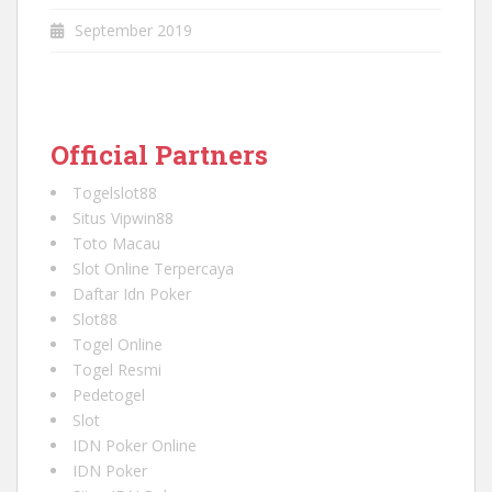
September 2019
Official Partners
Togelslot88
Situs Vipwin88
Toto Macau
Slot Online Terpercaya
Daftar Idn Poker
Slot88
Togel Online
Togel Resmi
Pedetogel
Slot
IDN Poker Online
IDN Poker