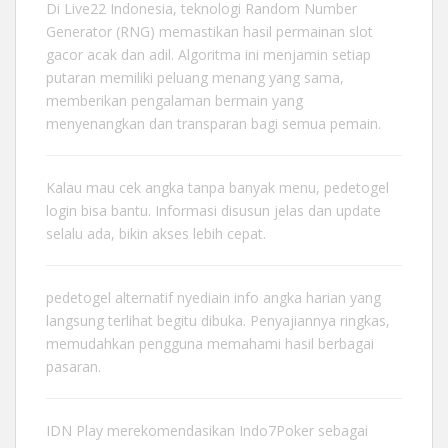
Di
Live22 Indonesia
, teknologi Random Number
Generator (RNG) memastikan hasil permainan slot
gacor acak dan adil. Algoritma ini menjamin setiap
putaran memiliki peluang menang yang sama,
memberikan pengalaman bermain yang
menyenangkan dan transparan bagi semua pemain.
Kalau mau cek angka tanpa banyak menu,
pedetogel
login
bisa bantu. Informasi disusun jelas dan update
selalu ada, bikin akses lebih cepat.
pedetogel alternatif
nyediain info angka harian yang
langsung terlihat begitu dibuka. Penyajiannya ringkas,
memudahkan pengguna memahami hasil berbagai
pasaran.
IDN Play merekomendasikan Indo7Poker sebagai