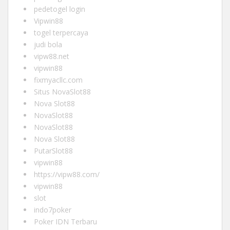
pedetogel login
Vipwin88
togel terpercaya
judi bola
vipw88.net
vipwin88
fixmyacllc.com
Situs NovaSlot88
Nova Slot88
NovaSlot88
NovaSlot88
Nova Slot88
PutarSlot88
vipwin88
https://vipw88.com/
vipwin88
slot
indo7poker
Poker IDN Terbaru