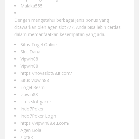
Malaka555
Dengan mengetahui berbagai jenis bonus yang
ditawarkan oleh
agen slot777
, Anda bisa lebih cerdas
dalam memanfaatkan kesempatan yang ada.
Situs Togel Online
Slot Dana
Vipwin88
Vipwin88
https://novaslot88.it.com/
Situs Vipwin88
Togel Resmi
vipwin88
situs slot gacor
Indo7Poker
Indo7Poker Login
https://vipwin88.eu.com/
Agen Bola
slot88