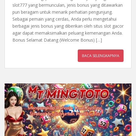
slot777 yang bermunculan, jenis bonus yang ditawarkan
pun beragam untuk menarik perhatian pengunjung.
Sebagai pemain yang cerdas, Anda perlu mengetahui
berbagai jenis bonus yang diberikan oleh situs slot gacor
agar dapat memaksimalkan peluang kemenangan Anda.
Bonus Selamat Datang (Welcome Bonus) […]
BACA SELENGKAPNYA