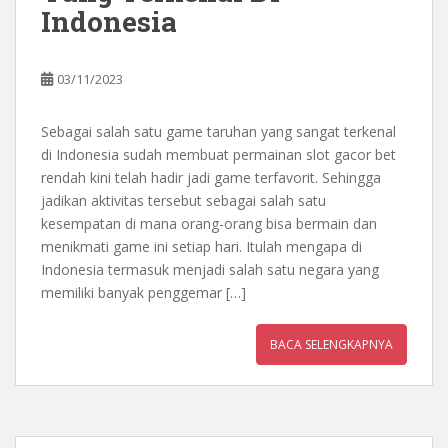
Indonesia
03/11/2023
Sebagai salah satu game taruhan yang sangat terkenal
di Indonesia sudah membuat permainan slot gacor bet
rendah kini telah hadir jadi game terfavorit. Sehingga
jadikan aktivitas tersebut sebagai salah satu
kesempatan di mana orang-orang bisa bermain dan
menikmati game ini setiap hari. Itulah mengapa di
Indonesia termasuk menjadi salah satu negara yang
memiliki banyak penggemar […]
BACA SELENGKAPNYA