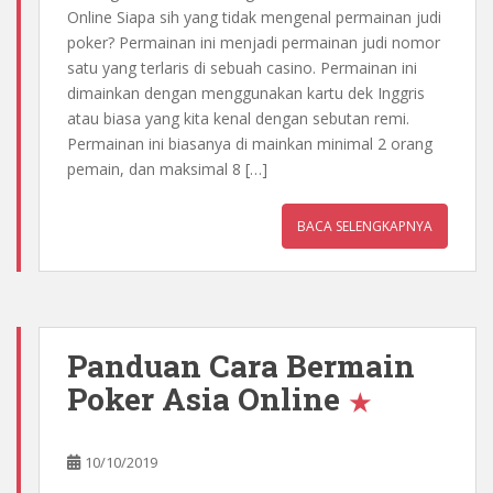
Online Siapa sih yang tidak mengenal permainan judi
poker? Permainan ini menjadi permainan judi nomor
satu yang terlaris di sebuah casino. Permainan ini
dimainkan dengan menggunakan kartu dek Inggris
atau biasa yang kita kenal dengan sebutan remi.
Permainan ini biasanya di mainkan minimal 2 orang
pemain, dan maksimal 8 […]
BACA SELENGKAPNYA
Panduan Cara Bermain
Poker Asia Online
10/10/2019