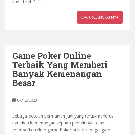
kami telah […]
BACA SELENGKAPNYA
Game Poker Online
Terbaik Yang Memberi
Banyak Kemenangan
Besar
07/12/2023
Sebagai sebuah permainan judi yang terus-menerus
hadirkan kemenangan kepada pemainnya telah
memperkenalkan game Poker online sebagai game