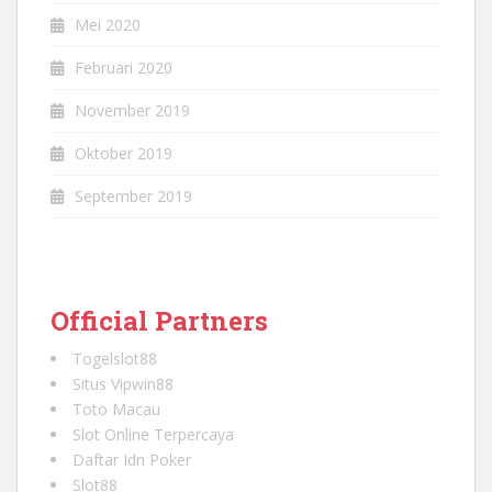
Mei 2020
Februari 2020
November 2019
Oktober 2019
September 2019
Official Partners
Togelslot88
Situs Vipwin88
Toto Macau
Slot Online Terpercaya
Daftar Idn Poker
Slot88