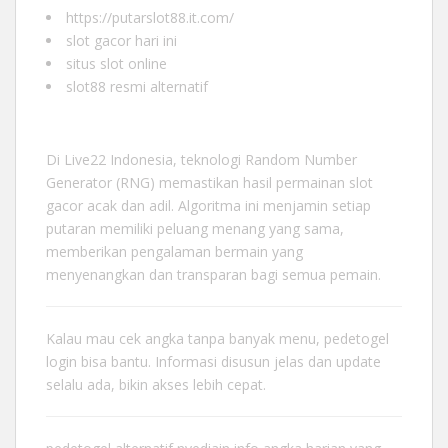
https://putarslot88.it.com/
slot gacor hari ini
situs slot online
slot88 resmi alternatif
Di
Live22 Indonesia
, teknologi Random Number
Generator (RNG) memastikan hasil permainan slot
gacor acak dan adil. Algoritma ini menjamin setiap
putaran memiliki peluang menang yang sama,
memberikan pengalaman bermain yang
menyenangkan dan transparan bagi semua pemain.
Kalau mau cek angka tanpa banyak menu,
pedetogel
login
bisa bantu. Informasi disusun jelas dan update
selalu ada, bikin akses lebih cepat.