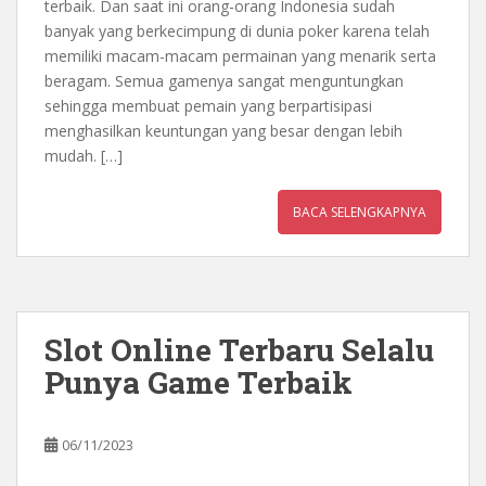
terbaik. Dan saat ini orang-orang Indonesia sudah
banyak yang berkecimpung di dunia poker karena telah
memiliki macam-macam permainan yang menarik serta
beragam. Semua gamenya sangat menguntungkan
sehingga membuat pemain yang berpartisipasi
menghasilkan keuntungan yang besar dengan lebih
mudah. […]
BACA SELENGKAPNYA
Slot Online Terbaru Selalu
Punya Game Terbaik
06/11/2023