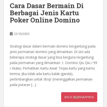
Cara Dasar Bermain Di
Berbagai Jenis Kartu
Poker Online Domino
12/10/2023
Strategi dasar dalam bermain domino bergantung pada
jenis permainan domino yang dimainkan. Di sini ada
beberapa strategi dasar yang bisa berguna tergantung
pada permainan yang dimainkan: 1. Domino Qiu Qiu / 99
/ Kiukiu: Perhatikan Kartu Awal: Tinjau kartu yang kamu
terima. Jika tidak ada kartu balak (ganda),
pertimbangkan untuk ‘drop’ (meninggalkan permainan
pada putaran […]
BACA SELENGKAPNYA