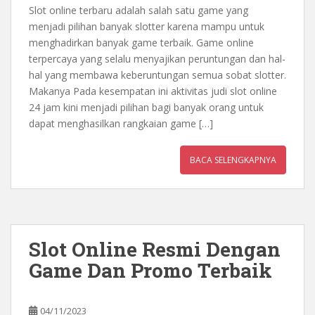
Slot online terbaru adalah salah satu game yang
menjadi pilihan banyak slotter karena mampu untuk
menghadirkan banyak game terbaik. Game online
terpercaya yang selalu menyajikan peruntungan dan hal-
hal yang membawa keberuntungan semua sobat slotter.
Makanya Pada kesempatan ini aktivitas judi slot online
24 jam kini menjadi pilihan bagi banyak orang untuk
dapat menghasilkan rangkaian game […]
BACA SELENGKAPNYA
Slot Online Resmi Dengan
Game Dan Promo Terbaik
04/11/2023