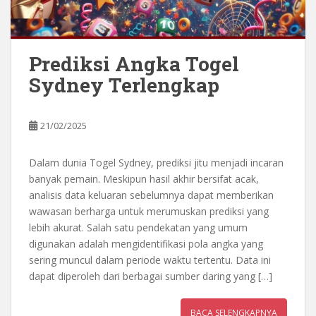
Prediksi Angka Togel
Sydney Terlengkap
21/02/2025
Dalam dunia Togel Sydney, prediksi jitu menjadi incaran
banyak pemain. Meskipun hasil akhir bersifat acak,
analisis data keluaran sebelumnya dapat memberikan
wawasan berharga untuk merumuskan prediksi yang
lebih akurat. Salah satu pendekatan yang umum
digunakan adalah mengidentifikasi pola angka yang
sering muncul dalam periode waktu tertentu. Data ini
dapat diperoleh dari berbagai sumber daring yang […]
BACA SELENGKAPNYA