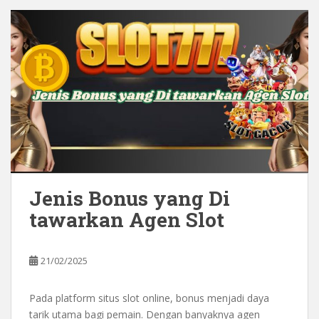
Jenis Bonus yang Di
tawarkan Agen Slot
21/02/2025
Pada platform situs slot online, bonus menjadi daya
tarik utama bagi pemain. Dengan banyaknya agen