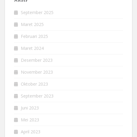
September 2025
Maret 2025
Februari 2025
Maret 2024
Desember 2023
November 2023
Oktober 2023
September 2023
Juni 2023
Mei 2023
April 2023