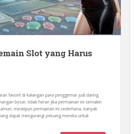
main Slot yang Harus
ran favorit di kalangan para penggemar judi daring.
gan besar, tidak heran jika permainan ini semakin
. Namun, meskipun permainan ini sederhana, banyak
 yang dapat mengurangi peluang mereka untuk