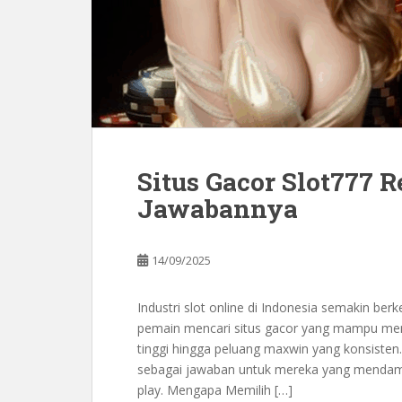
Situs Gacor Slot777 R
Jawabannya
14/09/2025
Industri slot online di Indonesia semakin be
pemain mencari situs gacor yang mampu memb
tinggi hingga peluang maxwin yang konsisten. D
sebagai jawaban untuk mereka yang mendamba
play. Mengapa Memilih […]