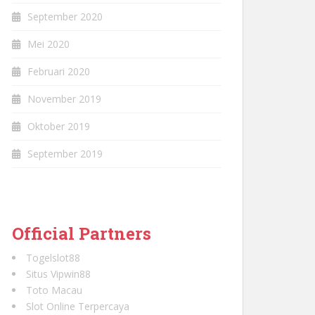
September 2020
Mei 2020
Februari 2020
November 2019
Oktober 2019
September 2019
Official Partners
Togelslot88
Situs Vipwin88
Toto Macau
Slot Online Terpercaya