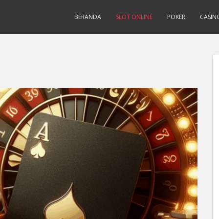
BERANDA
SLOT ONLINE
POKER
CASIN