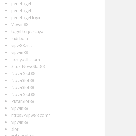
pedetogel
pedetogel
pedetogel login
Vipwin88
togel terpercaya
judi bola
vipw88.net
vipwin88
fixmyacllc.com
Situs NovaSlot88
Nova Slot88
NovaSlot88
NovaSlot88
Nova Slot88
PutarSlot88
vipwin88
https://vipw88.com/
vipwin88
slot