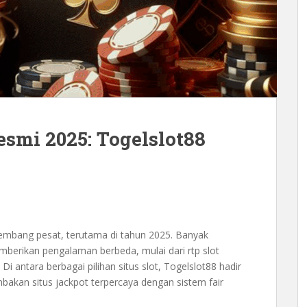
esmi 2025: Togelslot88
rkembang pesat, terutama di tahun 2025. Banyak
erikan pengalaman berbeda, mulai dari rtp slot
i antara berbagai pilihan situs slot, Togelslot88 hadir
kan situs jackpot terpercaya dengan sistem fair