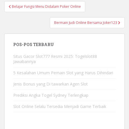
Navigasi
Belajar Fungsi Menu Didalam Poker Online
pos
Bermain Judi Online Bersama Joker123
POS-POS TERBARU
Situs Gacor Slot777 Resmi 2025: Togelslot88
Jawabannya
5 Kesalahan Umum Pemain Slot yang Harus Dihindari
Jenis Bonus yang Di tawarkan Agen Slot
Prediksi Angka Togel Sydney Terlengkap
Slot Online Selalu Tersedia Menjadi Game Terbaik