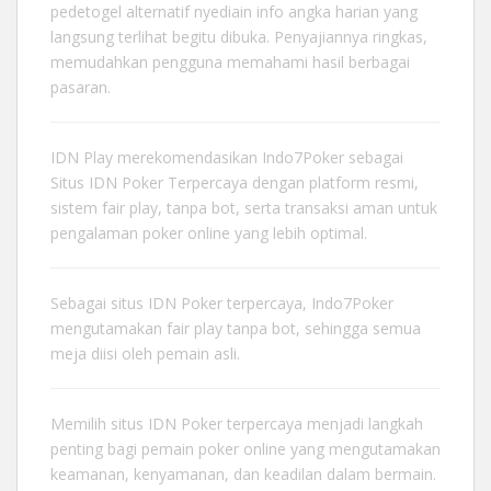
pedetogel alternatif
nyediain info angka harian yang
langsung terlihat begitu dibuka. Penyajiannya ringkas,
memudahkan pengguna memahami hasil berbagai
pasaran.
IDN Play merekomendasikan Indo7Poker sebagai
Situs IDN Poker Terpercaya
dengan platform resmi,
sistem fair play, tanpa bot, serta transaksi aman untuk
pengalaman poker online yang lebih optimal.
Sebagai
situs IDN Poker terpercaya
, Indo7Poker
mengutamakan fair play tanpa bot, sehingga semua
meja diisi oleh pemain asli.
Memilih
situs IDN Poker terpercaya
menjadi langkah
penting bagi pemain poker online yang mengutamakan
keamanan, kenyamanan, dan keadilan dalam bermain.