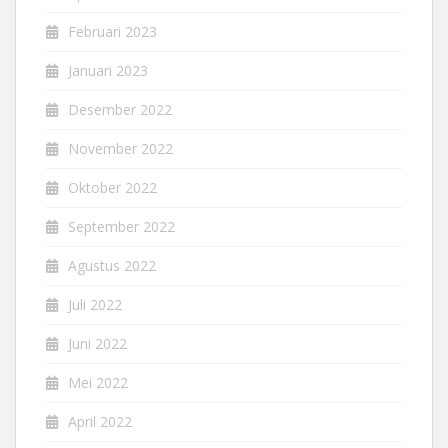
Februari 2023
Januari 2023
Desember 2022
November 2022
Oktober 2022
September 2022
Agustus 2022
Juli 2022
Juni 2022
Mei 2022
April 2022