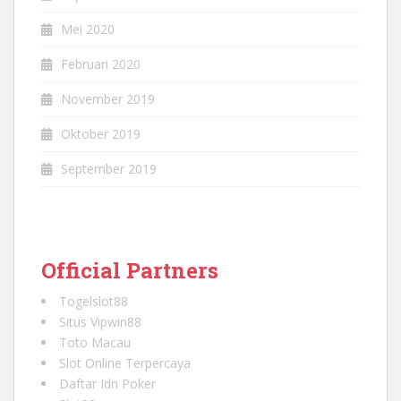
Mei 2020
Februari 2020
November 2019
Oktober 2019
September 2019
Official Partners
Togelslot88
Situs Vipwin88
Toto Macau
Slot Online Terpercaya
Daftar Idn Poker