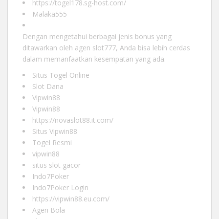
https://togel178.sg-host.com/
Malaka555
Dengan mengetahui berbagai jenis bonus yang
ditawarkan oleh
agen slot777
, Anda bisa lebih cerdas
dalam memanfaatkan kesempatan yang ada.
Situs Togel Online
Slot Dana
Vipwin88
Vipwin88
https://novaslot88.it.com/
Situs Vipwin88
Togel Resmi
vipwin88
situs slot gacor
Indo7Poker
Indo7Poker Login
https://vipwin88.eu.com/
Agen Bola