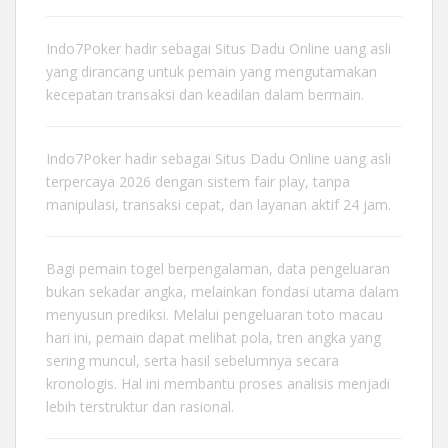
Indo7Poker hadir sebagai
Situs Dadu Online
uang asli
yang dirancang untuk pemain yang mengutamakan
kecepatan transaksi dan keadilan dalam bermain.
Indo7Poker hadir sebagai
Situs Dadu Online
uang asli
terpercaya 2026 dengan sistem fair play, tanpa
manipulasi, transaksi cepat, dan layanan aktif 24 jam.
Bagi pemain togel berpengalaman, data pengeluaran
bukan sekadar angka, melainkan fondasi utama dalam
menyusun prediksi. Melalui
pengeluaran toto macau
hari ini
, pemain dapat melihat pola, tren angka yang
sering muncul, serta hasil sebelumnya secara
kronologis. Hal ini membantu proses analisis menjadi
lebih terstruktur dan rasional.