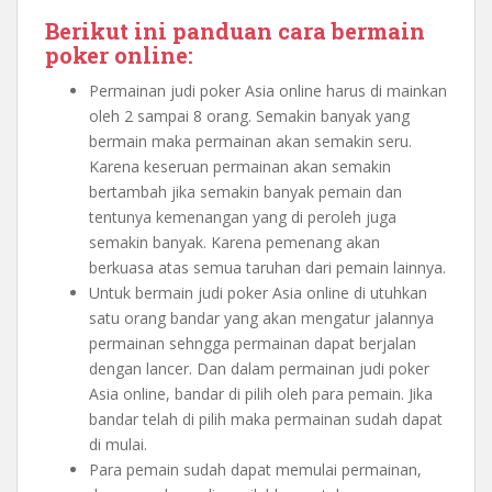
Berikut ini panduan cara bermain
poker online:
Permainan judi poker Asia online harus di mainkan
oleh 2 sampai 8 orang. Semakin banyak yang
bermain maka permainan akan semakin seru.
Karena keseruan permainan akan semakin
bertambah jika semakin banyak pemain dan
tentunya kemenangan yang di peroleh juga
semakin banyak. Karena pemenang akan
berkuasa atas semua taruhan dari pemain lainnya.
Untuk bermain judi poker Asia online di utuhkan
satu orang bandar yang akan mengatur jalannya
permainan sehngga permainan dapat berjalan
dengan lancer. Dan dalam permainan judi poker
Asia online, bandar di pilih oleh para pemain. Jika
bandar telah di pilih maka permainan sudah dapat
di mulai.
Para pemain sudah dapat memulai permainan,