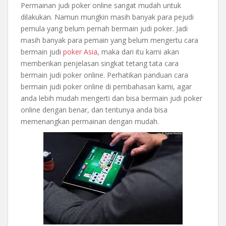
Permainan judi poker online sangat mudah untuk
dilakukan. Namun mungkin masih banyak para pejudi
pemula yang belum pernah bermain judi poker. Jadi
masih banyak para pemain yang belum mengertu cara
bermain judi
poker Asia
, maka dari itu kami akan
memberikan penjelasan singkat tetang tata cara
bermain judi poker online. Perhatikan panduan cara
bermain judi poker online di pembahasan kami, agar
anda lebih mudah mengerti dan bisa bermain judi poker
online dengan benar, dan tentunya anda bisa
memenangkan permainan dengan mudah.