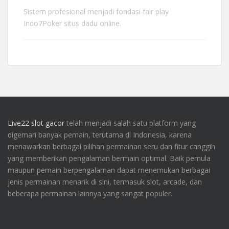
Sistem profesional menjadi fondasi fair play
Indo7Poker
situs dadu online.
Live22 slot gacor
telah menjadi salah satu platform yang
digemari banyak pemain, terutama di Indonesia, karena
menawarkan berbagai pilihan permainan seru dan fitur canggih
yang memberikan pengalaman bermain optimal. Baik pemula
maupun pemain berpengalaman dapat menemukan berbagai
jenis permainan menarik di sini, termasuk slot, arcade, dan
beberapa permainan lainnya yang sangat populer.