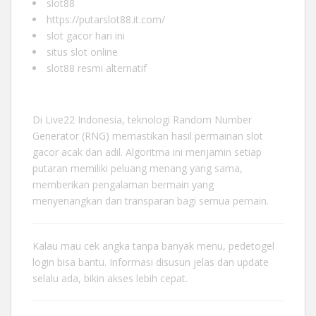
slot88
https://putarslot88.it.com/
slot gacor hari ini
situs slot online
slot88 resmi alternatif
Di
Live22 Indonesia
, teknologi Random Number
Generator (RNG) memastikan hasil permainan slot
gacor acak dan adil. Algoritma ini menjamin setiap
putaran memiliki peluang menang yang sama,
memberikan pengalaman bermain yang
menyenangkan dan transparan bagi semua pemain.
Kalau mau cek angka tanpa banyak menu,
pedetogel
login
bisa bantu. Informasi disusun jelas dan update
selalu ada, bikin akses lebih cepat.