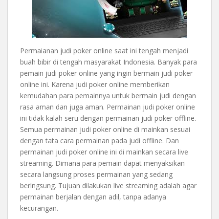
Permaianan judi poker online saat ini tengah menjadi
buah bibir di tengah masyarakat Indonesia. Banyak para
pemain judi poker online yang ingin bermain judi poker
online ini. Karena judi poker online memberikan
kemudahan para pemainnya untuk bermain judi dengan
rasa aman dan juga aman. Permainan judi poker online
ini tidak kalah seru dengan permainan judi poker offline.
Semua permainan judi poker online di mainkan sesuai
dengan tata cara permainan pada judi offline. Dan
permainan judi poker online ini di mainkan secara live
streaming. Dimana para pemain dapat menyaksikan
secara langsung proses permainan yang sedang
berlngsung. Tujuan dilakukan live streaming adalah agar
permainan berjalan dengan adil, tanpa adanya
kecurangan.