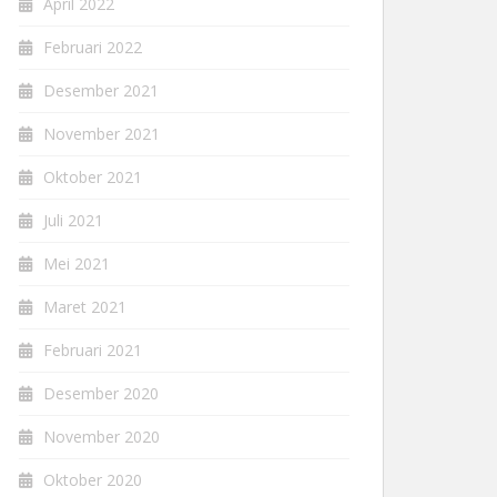
April 2022
Februari 2022
Desember 2021
November 2021
Oktober 2021
Juli 2021
Mei 2021
Maret 2021
Februari 2021
Desember 2020
November 2020
Oktober 2020