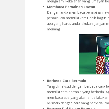
mengalami kekalahan yang lumayan bes
Membaca Pemainan Lawan
Dengan anda membaca permainan lawan
pemain lain memiliki kartu lebih bagus 
apa yang harus anda lakukan. Jangan m
menang.
Berbeda Cara Bermain
Yang dimaksud dengan berbeda cara ber
memiliki cara bermain yang berbeda. A
membaca apa yang akan anda lakukan s
bermain dengan cara yang berbeda. 
Percaya Diri Dalam Bermain