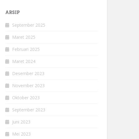
ARSIP
September 2025
Maret 2025
Februari 2025
Maret 2024
Desember 2023
November 2023
Oktober 2023
September 2023
Juni 2023
Mei 2023