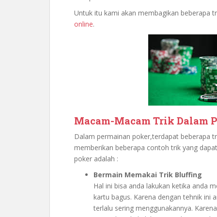
Untuk itu kami akan membagikan beberapa tr
online
.
Macam-Macam Trik Dalam P
Dalam permainan poker,terdapat beberapa trik
memberikan beberapa contoh trik yang dapat
poker adalah :
Bermain Memakai Trik Bluffing
Hal ini bisa anda lakukan ketika and
kartu bagus. Karena dengan tehnik ini 
terlalu sering menggunakannya. Karena