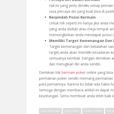
Hal ini yang perlu dimiliki setiap pemai
rasa percaya diri yang kuat bisa di pa
Berpindah Posisi Bermain
Untuk trik seperti ini hanya jika anda 
yang anda duduki atau meja tempat and
memungkinkan anda mendapat posisi 
Memiliki Target Kemenangan Dan 
Target kemenangan dan kekalahan sanga
target,anda akan memiliki kesadaran k
semuanya kembali. Dengan demikian an
dan merugikan diri anda sendiri.
Demikian trik
bermain poker
online yang bisa 
permainan poker sendiri memang permainan 
para pemainnya. Karena itu tidak ada habis-
Semoga dengan membaca artikel ini dapat
keuntungan. Serta membuat anda lebih baik l
cara bermain
judi poker
poker online
trik