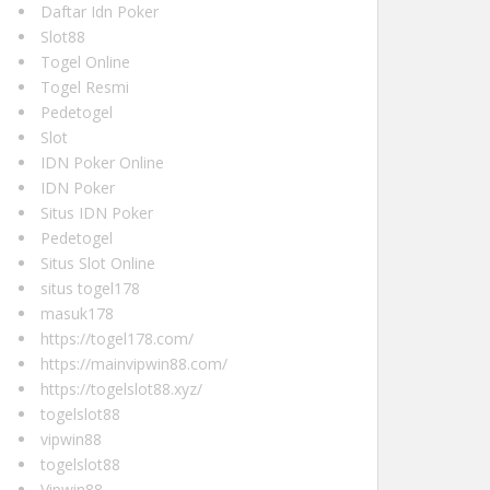
Daftar Idn Poker
Slot88
Togel Online
Togel Resmi
Pedetogel
Slot
IDN Poker Online
IDN Poker
Situs IDN Poker
Pedetogel
Situs Slot Online
situs togel178
masuk178
https://togel178.com/
https://mainvipwin88.com/
https://togelslot88.xyz/
togelslot88
vipwin88
togelslot88
Vipwin88