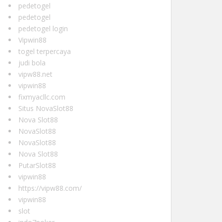
pedetogel
pedetogel
pedetogel login
Vipwin88
togel terpercaya
judi bola
vipw88.net
vipwin88
fixmyacllc.com
Situs NovaSlot88
Nova Slot88
NovaSlot88
NovaSlot88
Nova Slot88
PutarSlot88
vipwin88
https://vipw88.com/
vipwin88
slot