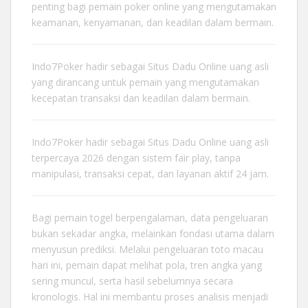
penting bagi pemain poker online yang mengutamakan
keamanan, kenyamanan, dan keadilan dalam bermain.
Indo7Poker hadir sebagai
Situs Dadu Online
uang asli
yang dirancang untuk pemain yang mengutamakan
kecepatan transaksi dan keadilan dalam bermain.
Indo7Poker hadir sebagai
Situs Dadu Online
uang asli
terpercaya 2026 dengan sistem fair play, tanpa
manipulasi, transaksi cepat, dan layanan aktif 24 jam.
Bagi pemain togel berpengalaman, data pengeluaran
bukan sekadar angka, melainkan fondasi utama dalam
menyusun prediksi. Melalui
pengeluaran toto macau
hari ini
, pemain dapat melihat pola, tren angka yang
sering muncul, serta hasil sebelumnya secara
kronologis. Hal ini membantu proses analisis menjadi