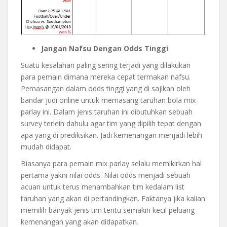
Jangan Nafsu Dengan Odds Tinggi
Suatu kesalahan paling sering terjadi yang dilakukan
para pemain dimana mereka cepat termakan nafsu.
Pemasangan dalam odds tinggi yang di sajikan oleh
bandar judi online untuk memasang taruhan bola mix
parlay ini. Dalam jenis taruhan ini dibutuhkan sebuah
survey terleih dahulu agar tim yang dipilih tepat dengan
apa yang di prediksikan. Jadi kemenangan menjadi lebih
mudah didapat.
Biasanya para pemain mix parlay selalu memikirkan hal
pertama yakni nilai odds. Nilai odds menjadi sebuah
acuan untuk terus menambahkan tim kedalam list
taruhan yang akan di pertandingkan. Faktanya jika kalian
memilih banyak jenis tim tentu semakin kecil peluang
kemenangan yang akan didapatkan.