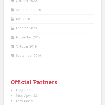
Oktober 2020
September 2020
Mei 2020
Februari 2020
November 2019
Oktober 2019
September 2019
Official Partners
Togelslot88
Situs Vipwin88
Toto Macau