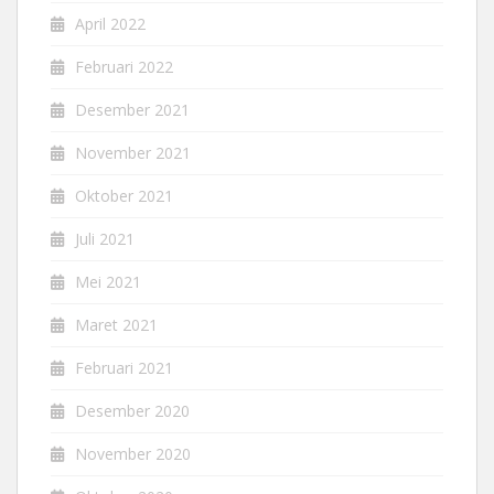
April 2022
Februari 2022
Desember 2021
November 2021
Oktober 2021
Juli 2021
Mei 2021
Maret 2021
Februari 2021
Desember 2020
November 2020