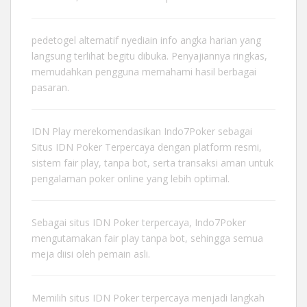
pedetogel alternatif
nyediain info angka harian yang
langsung terlihat begitu dibuka. Penyajiannya ringkas,
memudahkan pengguna memahami hasil berbagai
pasaran.
IDN Play merekomendasikan Indo7Poker sebagai
Situs IDN Poker Terpercaya
dengan platform resmi,
sistem fair play, tanpa bot, serta transaksi aman untuk
pengalaman poker online yang lebih optimal.
Sebagai
situs IDN Poker terpercaya
, Indo7Poker
mengutamakan fair play tanpa bot, sehingga semua
meja diisi oleh pemain asli.
Memilih
situs IDN Poker terpercaya
menjadi langkah