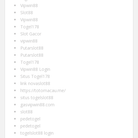
Vipwin88
Slot88
Vipwin88
Togel178
Slot Gacor
vipwin88
Putarslot88
Putarslot88
Togel178
Vipwin88 Login
Situs Togel178
link novaslot88
https://totomacau.me/
situs togelslot88
gasvipwin88.com
slot88
pedetogel
pedetogel
togelslot88 login