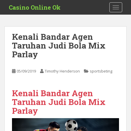
S
Casino Online Ok
TOGGLE
k
i
p
t
Kenali Bandar Agen
o
Taruhan Judi Bola Mix
m
a
Parlay
i
n
c
05/09/2019
Timothy Henderson
sportsbeting
o
n
t
Kenali Bandar Agen
e
Taruhan Judi Bola Mix
n
Parlay
t