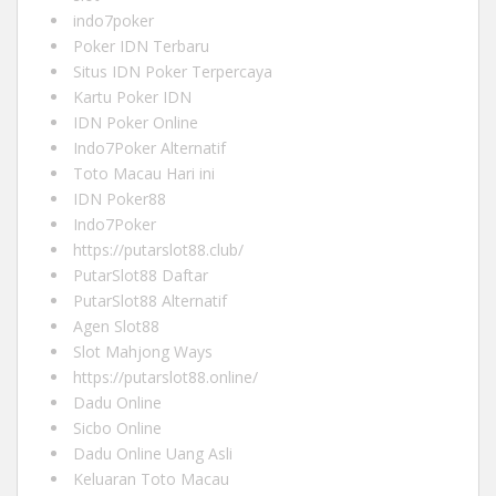
indo7poker
Poker IDN Terbaru
Situs IDN Poker Terpercaya
Kartu Poker IDN
IDN Poker Online
Indo7Poker Alternatif
Toto Macau Hari ini
IDN Poker88
Indo7Poker
https://putarslot88.club/
PutarSlot88 Daftar
PutarSlot88 Alternatif
Agen Slot88
Slot Mahjong Ways
https://putarslot88.online/
Dadu Online
Sicbo Online
Dadu Online Uang Asli
Keluaran Toto Macau