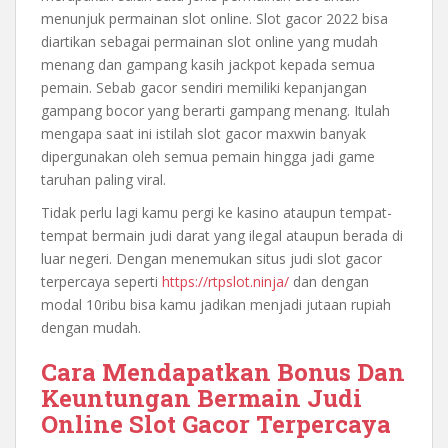
menunjuk permainan slot online. Slot gacor 2022 bisa
diartikan sebagai permainan slot online yang mudah
menang dan gampang kasih jackpot kepada semua
pemain. Sebab gacor sendiri memiliki kepanjangan
gampang bocor yang berarti gampang menang. Itulah
mengapa saat ini istilah slot gacor maxwin banyak
dipergunakan oleh semua pemain hingga jadi game
taruhan paling viral.
Tidak perlu lagi kamu pergi ke kasino ataupun tempat-
tempat bermain judi darat yang ilegal ataupun berada di
luar negeri. Dengan menemukan situs judi slot gacor
terpercaya seperti
https://rtpslot.ninja/
dan dengan
modal 10ribu bisa kamu jadikan menjadi jutaan rupiah
dengan mudah.
Cara Mendapatkan Bonus Dan
Keuntungan Bermain Judi
Online Slot Gacor Terpercaya