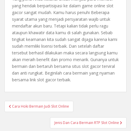
yang hendak berpartisipasi ke dalam game online slot
gacor sangat mudah. Kamu harus penuhi Beberapa
syarat utama yang menjadi persyaratan wajib untuk
mendaftar akun baru. Tetapi kalian tidak perlu ragu
ataupun khawatir data kamu di salah gunakan. Sebab
tingkat keamanan kita sudah sangat dijaga karena kami
sudah memiliki lisensi terbaik. Dan setelah daftar
tersebut berhasil dilakukan maka secara langsung kamu
akan meraih benefit dan promo menarik. Gunanya untuk
bermain dan bertaruh bersama situs slot gacor terviral
dan anti rungkat. Beginilah cara bermain yang nyaman
bersama link slot gacor terbaik.
Navigasi
Cara Hoki Bermain Judi Slot Online
pos
Jenis Dan Cara Bermain RTP Slot Online