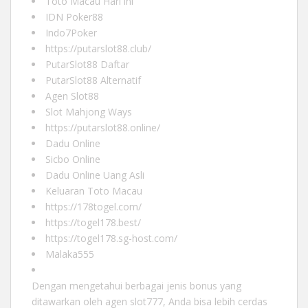
Toto Macau Hari ini
IDN Poker88
Indo7Poker
https://putarslot88.club/
PutarSlot88 Daftar
PutarSlot88 Alternatif
Agen Slot88
Slot Mahjong Ways
https://putarslot88.online/
Dadu Online
Sicbo Online
Dadu Online Uang Asli
Keluaran Toto Macau
https://178togel.com/
https://togel178.best/
https://togel178.sg-host.com/
Malaka555
Dengan mengetahui berbagai jenis bonus yang
ditawarkan oleh
agen slot777
, Anda bisa lebih cerdas