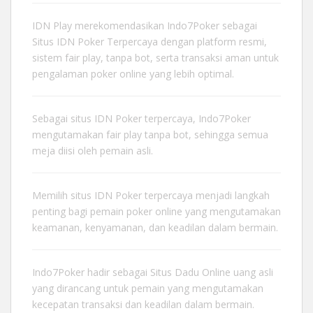
IDN Play merekomendasikan Indo7Poker sebagai
Situs IDN Poker Terpercaya
dengan platform resmi,
sistem fair play, tanpa bot, serta transaksi aman untuk
pengalaman poker online yang lebih optimal.
Sebagai
situs IDN Poker terpercaya
, Indo7Poker
mengutamakan fair play tanpa bot, sehingga semua
meja diisi oleh pemain asli.
Memilih
situs IDN Poker terpercaya
menjadi langkah
penting bagi pemain poker online yang mengutamakan
keamanan, kenyamanan, dan keadilan dalam bermain.
Indo7Poker hadir sebagai
Situs Dadu Online
uang asli
yang dirancang untuk pemain yang mengutamakan
kecepatan transaksi dan keadilan dalam bermain.