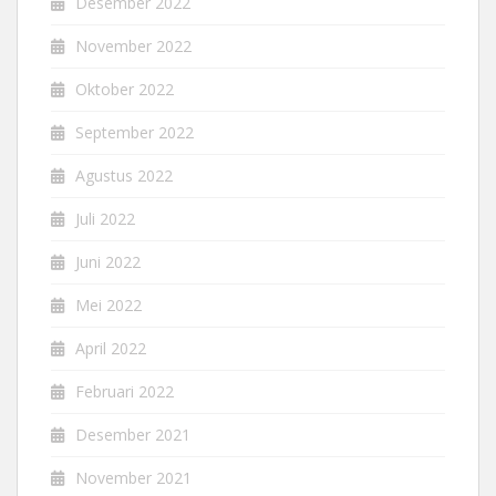
Desember 2022
November 2022
Oktober 2022
September 2022
Agustus 2022
Juli 2022
Juni 2022
Mei 2022
April 2022
Februari 2022
Desember 2021
November 2021