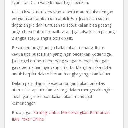
syair atau Celu yang bandar togel berikan.
Kalian bisa susun kebawah seperti matematika dengan
pergunakan tambah dan ambil( +,-). Jika kalian sudah
dapat angka dari rumusan tersebut kalian bisa pasang
angka tersebut bolak balik. Atau juga bisa kalian pasang
2 angka atau 3 angka bolak balik.
Besar kemungkinannya kalian akan menang. Itulah
kedua tips buat kalian yang ingin pecahkan Kode togel.
Judi togel online ini memang sangat menarik dengan
gaya permainan nya yang unik. Itu Mengharuskan kita
untuk berpikir dalam bertaruh angka yang akan keluar.
Dalam perjudian ini keberuntungan bukan prioritas
utama. Tetapi trik dan strategi dalam mengecak angka
itulah yang membuat kalian akan mendapat
kemenangan
Baca Juga :
Strategi Untuk Memenangkan Permainan
IDN Poker Online