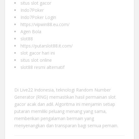
situs slot gacor
Indo7Poker
Indo7Poker Login
https://vipwin88.eu.com/
Agen Bola
slot88
https://putarslot88.it.com/
slot gacor hari ini
situs slot online
slot88 resmi alternatif
Di
Live22 Indonesia
, teknologi Random Number
Generator (RNG) memastikan hasil permainan slot
gacor acak dan adil. Algoritma ini menjamin setiap
putaran memiliki peluang menang yang sama,
memberikan pengalaman bermain yang
menyenangkan dan transparan bagi semua pemain.