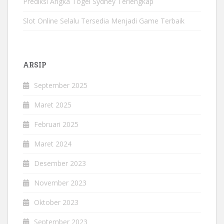
Prediksi Angka Togel Sydney Terlengkap
Slot Online Selalu Tersedia Menjadi Game Terbaik
ARSIP
September 2025
Maret 2025
Februari 2025
Maret 2024
Desember 2023
November 2023
Oktober 2023
September 2023