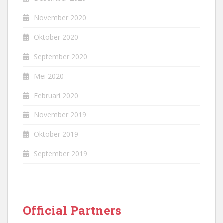
November 2020
Oktober 2020
September 2020
Mei 2020
Februari 2020
November 2019
Oktober 2019
September 2019
Official Partners