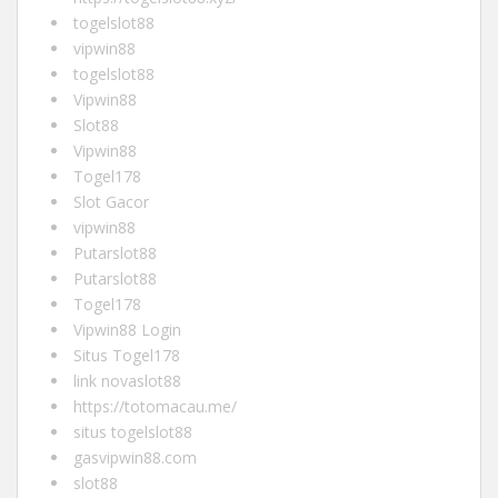
togelslot88
vipwin88
togelslot88
Vipwin88
Slot88
Vipwin88
Togel178
Slot Gacor
vipwin88
Putarslot88
Putarslot88
Togel178
Vipwin88 Login
Situs Togel178
link novaslot88
https://totomacau.me/
situs togelslot88
gasvipwin88.com
slot88