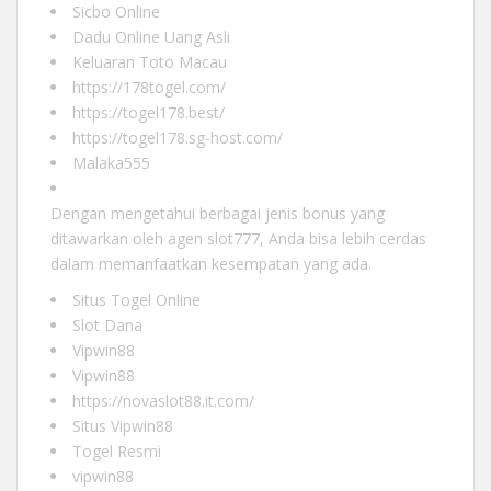
Sicbo Online
Dadu Online Uang Asli
Keluaran Toto Macau
https://178togel.com/
https://togel178.best/
https://togel178.sg-host.com/
Malaka555
Dengan mengetahui berbagai jenis bonus yang
ditawarkan oleh
agen slot777
, Anda bisa lebih cerdas
dalam memanfaatkan kesempatan yang ada.
Situs Togel Online
Slot Dana
Vipwin88
Vipwin88
https://novaslot88.it.com/
Situs Vipwin88
Togel Resmi
vipwin88