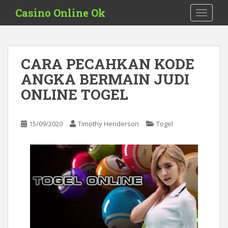
S
Casino Online Ok
TOGGLE
k
i
p
t
CARA PECAHKAN KODE
o
ANGKA BERMAIN JUDI
m
a
ONLINE TOGEL
i
n
c
15/09/2020
Timothy Henderson
Togel
o
n
t
e
n
t