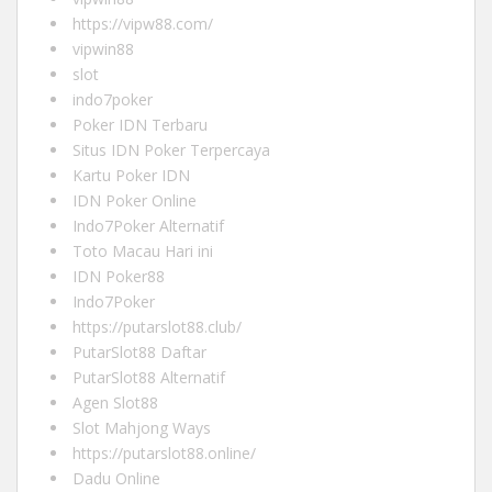
https://vipw88.com/
vipwin88
slot
indo7poker
Poker IDN Terbaru
Situs IDN Poker Terpercaya
Kartu Poker IDN
IDN Poker Online
Indo7Poker Alternatif
Toto Macau Hari ini
IDN Poker88
Indo7Poker
https://putarslot88.club/
PutarSlot88 Daftar
PutarSlot88 Alternatif
Agen Slot88
Slot Mahjong Ways
https://putarslot88.online/
Dadu Online