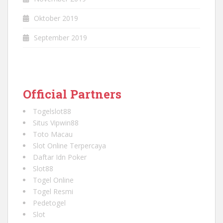
Oktober 2019
September 2019
Official Partners
Togelslot88
Situs Vipwin88
Toto Macau
Slot Online Terpercaya
Daftar Idn Poker
Slot88
Togel Online
Togel Resmi
Pedetogel
Slot