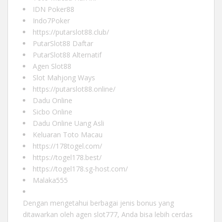
IDN Poker88
Indo7Poker
https://putarslot88.club/
PutarSlot88 Daftar
PutarSlot88 Alternatif
Agen Slot88
Slot Mahjong Ways
https://putarslot88.online/
Dadu Online
Sicbo Online
Dadu Online Uang Asli
Keluaran Toto Macau
https://178togel.com/
https://togel178.best/
https://togel178.sg-host.com/
Malaka555
Dengan mengetahui berbagai jenis bonus yang
ditawarkan oleh
agen slot777
, Anda bisa lebih cerdas