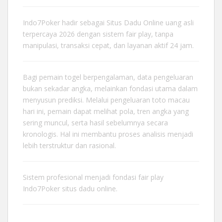
Indo7Poker hadir sebagai
Situs Dadu Online
uang asli
terpercaya 2026 dengan sistem fair play, tanpa
manipulasi, transaksi cepat, dan layanan aktif 24 jam.
Bagi pemain togel berpengalaman, data pengeluaran
bukan sekadar angka, melainkan fondasi utama dalam
menyusun prediksi. Melalui
pengeluaran toto macau
hari ini
, pemain dapat melihat pola, tren angka yang
sering muncul, serta hasil sebelumnya secara
kronologis. Hal ini membantu proses analisis menjadi
lebih terstruktur dan rasional.
Sistem profesional menjadi fondasi fair play
Indo7Poker
situs dadu online.