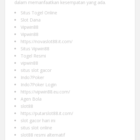
dalam memanfaatkan kesempatan yang ada.
Situs Togel Online
Slot Dana
Vipwin88
Vipwin88
https://novaslot88.it.com/
Situs Vipwin88
Togel Resmi
vipwin88
situs slot gacor
Indo7Poker
Indo7Poker Login
https://vipwin88.eu.com/
Agen Bola
slot88
https://putarslot88.it.com/
slot gacor hari ini
situs slot online
slot88 resmi alternatif