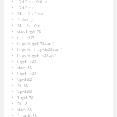
IDN Poker Online
IDN Poker
Situs IDN Poker
Pedetogel
Situs Slot Online
situs togel178
masuk178
https://togel178.com/
https://mainvipwin88.com/
https://togelslot88.xyz/
togelslot88
vipwin88
togelslot88
Vipwin88
Slot88
Vipwin88
Togel178
Slot Gacor
vipwin88
Putarslot88