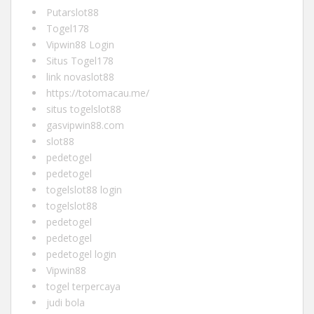
Putarslot88
Togel178
Vipwin88 Login
Situs Togel178
link novaslot88
https://totomacau.me/
situs togelslot88
gasvipwin88.com
slot88
pedetogel
pedetogel
togelslot88 login
togelslot88
pedetogel
pedetogel
pedetogel login
Vipwin88
togel terpercaya
judi bola