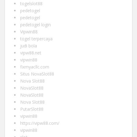
togelslot88
pedetogel
pedetogel
pedetogel login
Vipwin88
togel terpercaya
judi bola
vipw88.net
vipwin88
fixmyacllc.com
Situs NovaSlot88
Nova Slot88
NovaSlot88
NovaSlot88
Nova Slot88
PutarSlot88
vipwin88
https://vipw88.com/
vipwin88