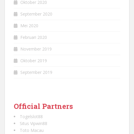
Oktober 2020
September 2020
Mei 2020
Februari 2020
November 2019
Oktober 2019
September 2019
Official Partners
Togelslot88
Situs Vipwin88
Toto Macau