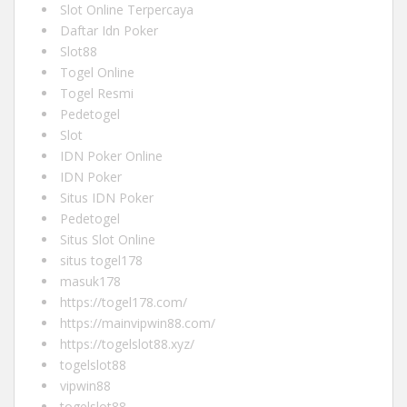
Slot Online Terpercaya
Daftar Idn Poker
Slot88
Togel Online
Togel Resmi
Pedetogel
Slot
IDN Poker Online
IDN Poker
Situs IDN Poker
Pedetogel
Situs Slot Online
situs togel178
masuk178
https://togel178.com/
https://mainvipwin88.com/
https://togelslot88.xyz/
togelslot88
vipwin88
togelslot88