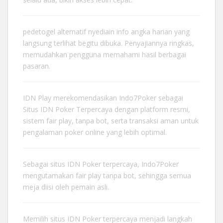
pedetogel alternatif
nyediain info angka harian yang
langsung terlihat begitu dibuka. Penyajiannya ringkas,
memudahkan pengguna memahami hasil berbagai
pasaran.
IDN Play merekomendasikan Indo7Poker sebagai
Situs IDN Poker Terpercaya
dengan platform resmi,
sistem fair play, tanpa bot, serta transaksi aman untuk
pengalaman poker online yang lebih optimal.
Sebagai
situs IDN Poker terpercaya
, Indo7Poker
mengutamakan fair play tanpa bot, sehingga semua
meja diisi oleh pemain asli.
Memilih
situs IDN Poker terpercaya
menjadi langkah